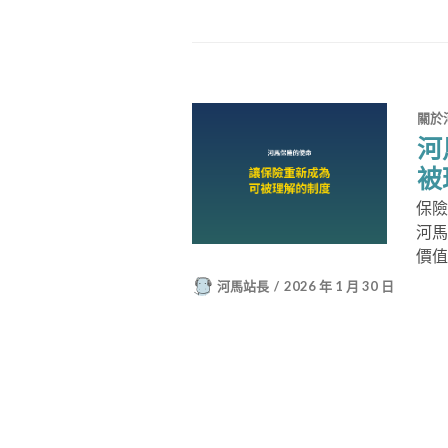
關於
河
被
保險
河馬
價
河馬站長
2026 年 1 月 30 日