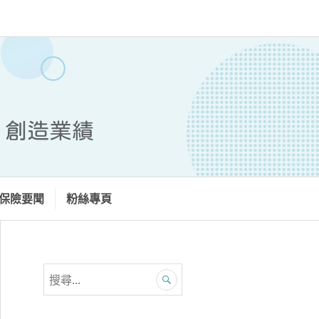
保險要聞
粉絲專頁
搜
尋
關