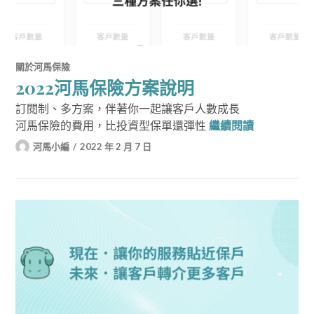
關於河馬保險
2022河馬保險方案說明
訂閱制、多方案，伴著你一起讓客戶人數成長
2022河馬
河馬保險的費用，比投資型保單還彈性
繼續閱讀
河馬小編
2022 年 2 月 7 日