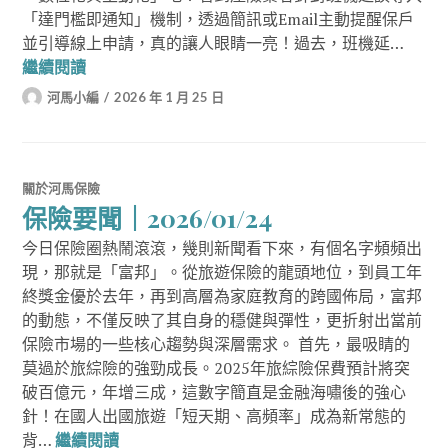
「達門檻即通知」機制，透過簡訊或Email主動提醒保戶
並引導線上申請，真的讓人眼睛一亮！過去，班機延…
保險要聞｜2026/01/25
繼續閱讀
河馬小編
2026 年 1 月 25 日
關於河馬保險
保險要聞｜2026/01/24
今日保險圈熱鬧滾滾，幾則新聞看下來，有個名字頻頻出
現，那就是「富邦」。從旅遊保險的龍頭地位，到員工年
終獎金優於去年，再到高層為家庭教育的跨國佈局，富邦
的動態，不僅反映了其自身的穩健與彈性，更折射出當前
保險市場的一些核心趨勢與深層需求。 首先，最吸睛的
莫過於旅綜險的強勁成長。2025年旅綜險保費預計將突
破百億元，年增三成，這數字簡直是金融海嘯後的強心
針！在國人出國旅遊「短天期、高頻率」成為新常態的
保險要聞｜2026/01/24
背…
繼續閱讀