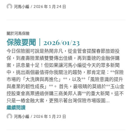
河馬小編
2026 年 1 月 24 日
關於河馬保險
保險要聞｜2026/01/23
今日保險圈可說是熱鬧非凡，從金管會提醒春節旅遊投
保，到產壽險業績雙雙傳出佳績，再到重磅的金融併購
案，訊息量十足！但如果讓河馬小編從今天的眾多新聞
中，挑出兩個最值得你我關注的趨勢，那肯定是：**保險
市場的「大洗牌與再進化」**，以及**「風險意識的提升
與產業的韌性成長」**。 首先，最吸睛的莫過於**玉山金
控股東會高票通過併購三商美邦人壽**的重大新聞。這不
只是一樁金融大案，更預示著台灣保險市場版圖…
保險要聞｜2026/01/23
繼續閱讀
河馬小編
2026 年 1 月 23 日