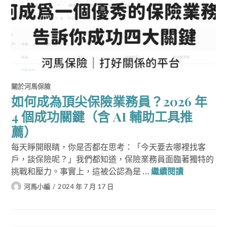
關於河馬保險
如何成為頂尖保險業務員？2026 年
4 個成功關鍵（含 AI 輔助工具推
薦）
每天睜開眼睛，你是否都在思考：「今天要去哪裡找客
戶，談保險呢？」我們都知道，保險業務員面臨著獨特的
如何成為頂尖
挑戰和壓力。事實上，這被公認為是 …
繼續閱讀
河馬小編
2024 年 7 月 17 日