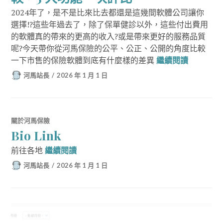
2024年了，是不是比來比去都還是這幾間軟體公司讓你
選擇!?這些年過去了，除了保單健診以外，這些付出費用
的軟體真的帶來的更高的收入?或是帶來更好的服務品質
呢?今天帶你從河馬保險的公平、公正、公開的角度比較
雲華佗 v
一下市售的保險軟體到底有什麼樣的差異
繼續閱讀
河馬站長
2026 年 1 月 1 日
關於河馬保險
Bio Link
Bio Link
前往各地
繼續閱讀
河馬站長
2026 年 1 月 1 日