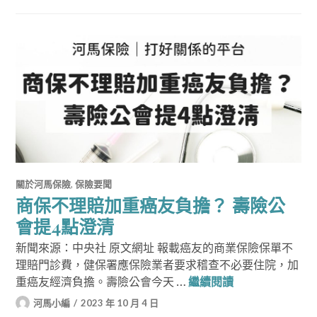
關於河馬保險
,
保險要聞
商保不理賠加重癌友負擔？ 壽險公
會提4點澄清
新聞來源：中央社 原文網址 報載癌友的商業保險保單不
理賠門診費，健保署應保險業者要求稽查不必要住院，加
商保不理賠加重
重癌友經濟負擔。壽險公會今天 …
繼續閱讀
河馬小編
2023 年 10 月 4 日