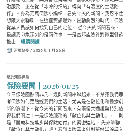
融服務，正在從「冰冷的契約」轉向「有溫度的生活陪
伴」。身為河馬保險小編輯，看完今天的新聞，我忍不住
想跟大家聊聊，在這個資訊爆炸、變動劇烈的時代，保險
從業人員該如何找到自己的定位。 從今天的新聞看來，
最讓我印象深刻的是兩件事：一是富邦產險針對微型餐飲
保險要聞｜2026/01/26
推出…
繼續閱讀
河馬站長
2026 年 1 月 26 日
關於河馬保險
保險要聞｜2026/01/25
今日保險圈熱鬧非凡，幾則新聞串聯起來，不禁讓我們思
考保險如何更貼近我們的生活，尤其是在數位化和醫療創
新的浪潮下。從今天的新聞看來，有兩個共通趨勢特別值
得我們關注：一是保險服務的「數位化與主動化」，二則
是「醫療科技進步與保險給付」的緊密連結。 先來聊聊
「數位化與主動化」吧！看到產險業者針對班機延誤導入