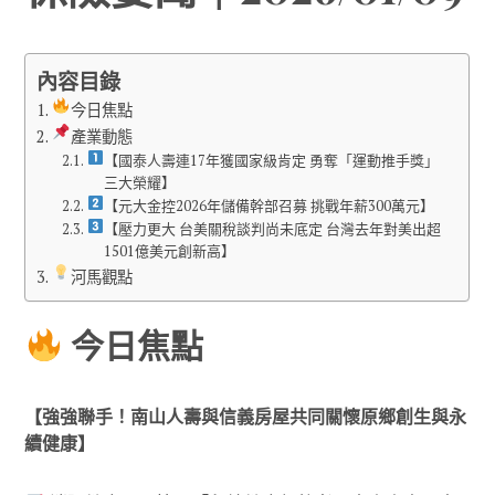
內容目錄
今日焦點
產業動態
【國泰人壽連17年獲國家級肯定 勇奪「運動推手獎」
三大榮耀】
【元大金控2026年儲備幹部召募 挑戰年薪300萬元】
【壓力更大 台美關稅談判尚未底定 台灣去年對美出超
1501億美元創新高】
河馬觀點
今日焦點
【強強聯手！南山人壽與信義房屋共同關懷原鄉創生與永
續健康】