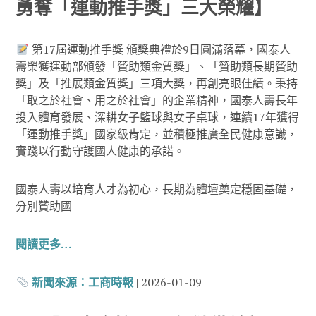
勇奪「運動推手獎」三大榮耀】
第17屆運動推手獎 頒獎典禮於9日圓滿落幕，國泰人
壽榮獲運動部頒發「贊助類金質獎」、「贊助類長期贊助
獎」及「推展類金質獎」三項大獎，再創亮眼佳績。秉持
「取之於社會、用之於社會」的企業精神，國泰人壽長年
投入體育發展、深耕女子籃球與女子桌球，連續17年獲得
「運動推手獎」國家級肯定，並積極推廣全民健康意識，
實踐以行動守護國人健康的承諾。
國泰人壽以培育人才為初心，長期為體壇奠定穩固基礎，
分別贊助國
閱讀更多…
新聞來源：
工商時報
| 2026-01-09