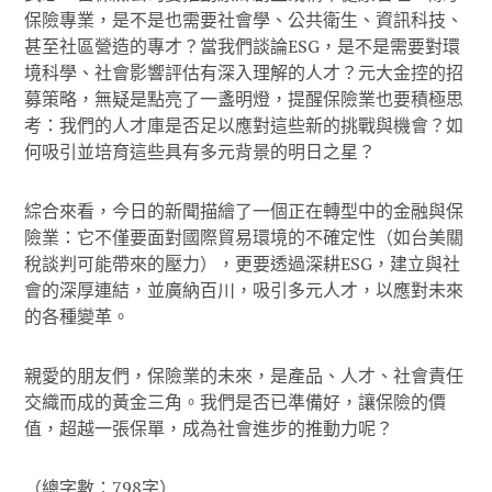
保險專業，是不是也需要社會學、公共衛生、資訊科技、
甚至社區營造的專才？當我們談論ESG，是不是需要對環
境科學、社會影響評估有深入理解的人才？元大金控的招
募策略，無疑是點亮了一盞明燈，提醒保險業也要積極思
考：我們的人才庫是否足以應對這些新的挑戰與機會？如
何吸引並培育這些具有多元背景的明日之星？
綜合來看，今日的新聞描繪了一個正在轉型中的金融與保
險業：它不僅要面對國際貿易環境的不確定性（如台美關
稅談判可能帶來的壓力），更要透過深耕ESG，建立與社
會的深厚連結，並廣納百川，吸引多元人才，以應對未來
的各種變革。
親愛的朋友們，保險業的未來，是產品、人才、社會責任
交織而成的黃金三角。我們是否已準備好，讓保險的價
值，超越一張保單，成為社會進步的推動力呢？
（總字數：798字）