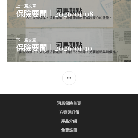
文
上一篇文章
章
保險要聞｜2026/01/08
上
一
導
篇
文
覽
下一篇文章
章:
保險要聞｜2026/01/10
下
一
篇
文
SIDEBAR
章:
河馬保險首頁
方案與訂價
產品介紹
免費註冊