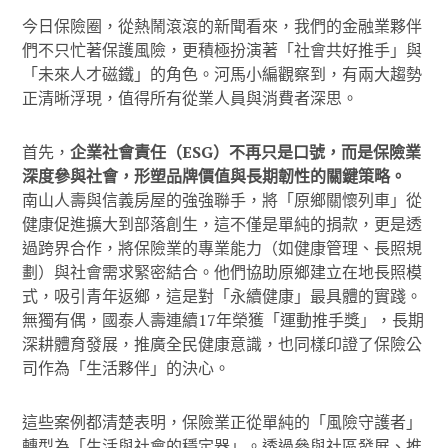
今日保險圈，從熱鬧滾滾的新聞看來，我們的金融業夥伴
們不只忙著保護風險，更積極扮演著「社會共好推手」與
「未來人才磁鐵」的角色。河馬小編觀察到，有兩大趨勢
正清晰浮現，值得所有從業人員與消費者深思。
首先，
企業社會責任（ESG）不再只是口號，而是保險業
深度參與社會，形塑品牌價值與長期韌性的關鍵策略。
南山人壽與信義房屋的強強聯手，將「原鄉關懷列車」從
健康促進擴大到部落創生，這不僅是單純的捐款，更是透
過跨界合作，將保險業的專業能力（如健康管理、長照規
劃）與社會需求緊密結合。他們協助原鄉建立在地長照模
式，吸引青年返鄉，這是對「永續健康」最具體的實踐。
無獨有偶，國泰人壽連續17年榮獲「運動推手獎」，長期
深耕體育發展，推廣全民健康意識，也同樣印證了保險公
司作為「生活夥伴」的決心。
這些案例都清楚表明，保險業正從單純的「風險守護者」
轉型為「生活與社會的穩定器」。透過參與社區發展、推