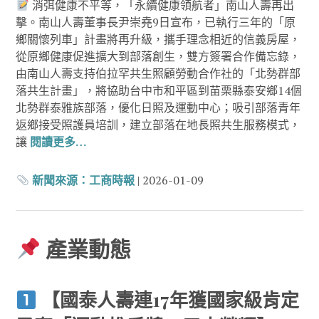
消弭健康不平等，「永續健康領航者」南山人壽再出
擊。南山人壽董事長尹崇堯9日宣布，已執行三年的「原
鄉關懷列車」計畫將再升級，攜手理念相近的信義房屋，
從原鄉健康促進擴大到部落創生，雙方簽署合作備忘錄，
由南山人壽支持伯拉罕共生照顧勞動合作社的「北勢群部
落共生計畫」，將協助台中市和平區到苗栗縣泰安鄉14個
北勢群泰雅族部落，優化日照及運動中心；吸引部落青年
返鄉接受照護員培訓，建立部落在地長照共生服務模式，
讓
閱讀更多…
新聞來源：
工商時報
| 2026-01-09
產業動態
【國泰人壽連17年獲國家級肯定