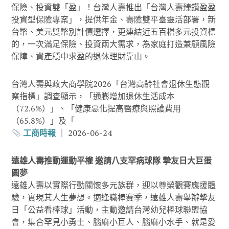
保險、投資雙「盈」！台灣人壽推出「台灣人壽臻鑽盈盈
投資型保險專案」，提供年金、壽險雙平臺靈活部署，新
台幣、美元雙幣別計價選擇，更連結近五百檔多元投資標
的，一次滿足保險、投資兩大需求，為家庭打造兼顧風險
保障、資產穩中求盈的退休理財靠山。
台灣人壽與政大商學院2026「台灣高齡社會退休生態觀
察指標」調查顯示，「通膨增加退休生活成本
（72.6%）」、「健康惡化提高醫療與照護費用
（65.8%）」及「
工商時報
｜ 2026-06-24
遠雄人壽推動運動平權 邀請八支罕病球隊 摯友日大巨蛋
圓夢
遠雄人壽以實際行動關懷多元族群，迎以尊榮觀賽應援體
驗，實現其人生夢想。適逢職棒賽季，遠雄人壽舉辦摯友
日「公益看棒球」活動，主動邀請台灣幼兒棒球聯盟協
會，集合罕見小勇士、腦麻小巨人、腦麻小水手、就是愛