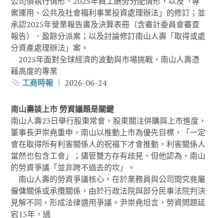
公司債執行情形、2025年員工酬勞分配情形，以及「專
案運用、公共及社會福利事業投資處理辦法」的修訂；並
承認2025年營業報告書及決算表冊（含審計委員會審查
報告）、盈餘分派案；以及討論修訂南山人壽「取得或處
分資產處理辦法」案。
2025年面對全球經濟的波動與市場挑戰，南山人壽憑
藉高度的專業
工商時報
｜ 2026-06-24
南山壽談上市 勞資議題是關鍵
南山人壽23日舉行股東常會，股東關注併購與上市進度，
董事長尹崇堯重申，南山以推動上市為優先目標，「一定
會在取得所有利害關係人的祝福下才會推動，利害關係人
當然也包含工會」；儘管雙方存有歧見，但他認為，南山
的勞資爭議「並非跨不過去的坎」。
南山人壽的勞資爭議核心，在於業務員與公司間究竟屬
僱傭關係或承攬關係，由於行政法院與部分民事法院判決
見解不同，形成法律適用爭議。尹崇堯坦言，勞資問題延
宕15年，過