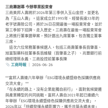
三商壽謝幕 今辦畢業股東會
三商美邦人壽將於2026年第三季併入玉山金控，並更名
為「玉山人壽」。這家成立於1993年、經營長達33年的
老字號壽險公司，將於26日召開最後一場股東常會，並於
第三季卸下招牌、走入歷史。三商壽在最後一場股東常會
上將進行董事選舉案，預計選出九席董事，包含獨立董事
三席。
這次六位常務董事候選人，包括三商壽董事長翁肇喜、
旭富製藥科技董事長翁維駿（翁肇喜之子）、兆豐銀行前
總經理蔡永義、三商投控前董事長陳
工商時報
｜ 2026-06-26
**富邦人壽連六年舉辦「ESG環境永續暨綠色採購供應商
交流大會」 **
「在永續的路上，沒有企業能獨自前行」，面對氣候變遷
與產業轉型的共同挑戰，富邦人壽自2021年起已連續六
年舉辦「ESG環境永續暨綠色採購供應商交流大會」，
2026年以「持續發揮永續影響力，攜手共築永續未來」