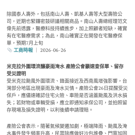
除國泰人壽外，包括南山人壽、凱基人壽等大型壽險公
司，近期也緊鑼密鼓研議相關商品。南山人壽總經理范文
偉先前透露，醫療科技持續進步，加上照顧者短缺，確實
有在宅醫療需求；為此，南山確實正在開發在宅醫療保
單，預期7月上旬
工商時報
｜ 2026-06-26
米克拉外圍環流釀豪雨淹水 產險公會籲速查保單、留存
受災證明
受米克拉颱風外圍環流、鋒面接近及西南風增強影響，台
灣部分地區出現豪雨及淹水災情。產險公會26日提醒受災
保戶，應儘速確認住宅火險、車險是否涵蓋颱風及洪水損
失；若財物或車輛受損，應立即通知承保公司，並拍照留
存現場及損失證明，以利後續申請理賠。
產險公會表示，隨著氣候變遷加劇，極端降雨、颱風及淹
水事件發生頻率升高，民眾除應做好沙包堆疊、門窗加固