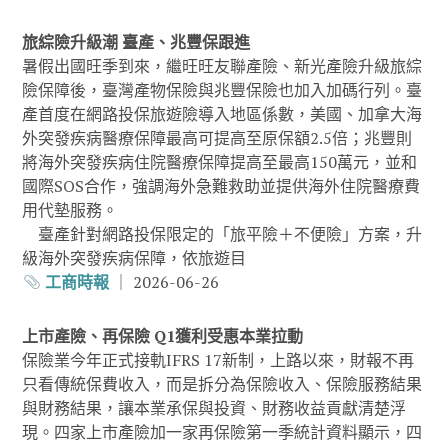
旅綜險升級潮 臺產、兆豐保跟進
暑假出國旺季到來，繼旺旺友聯產險、新光產險升級旅綜
險保障後，臺灣產物保險與兆豐保險也加入加碼行列。臺
產首度在網路投保旅遊險導入地區係數，美國、加拿大海
外突發疾病醫療保障最高可提高至原保額2.5倍；兆豐則
將海外突發疾病住院醫療保障提高至最高150萬元，並和
國際SOS合作，強調海外急難救助並提供海外住院醫療費
用代墊服務。
臺產針對網路投保限定的「旅平險＋不便險」方案，升
級海外突發疾病保障，依旅遊目
工商時報
｜ 2026-06-26
上市產險、再保險 Q1獲利受惠本業拉動
保險業今年正式接軌IFRS 17新制，上路以來，財報不再
只看傳統保費收入，而是拆分為保險收入、保險服務結果
與財務結果，讓本業承保與投資、財務收益貢獻清楚浮
現。四家上市產險加一家再保險第一季統計資料顯示，四