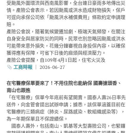
受颱風外圍環流與西南風影響，全台連日豪雨多地傳出災
情。產險公會表示，若因颱風或洪水造成財物損失，保戶
可逕向承保公司依「颱風洪水補償費用」條款約定申請理
賠。
產險公會說，隨著氣候變遷加劇、極端天氣頻發，在關注
自身安全與居家防災的同時，民眾也別忽略因颱風或洪水
可能帶來意外損失，花幾分鐘審視自身投保內容，以確保
獲得應有保障，可省下日後的麻煩與經濟壓力。
產險公會提醒，自109年4月1日起，住宅火災及
工商時報
｜ 2026-06-27
在宅醫療保單要來了！不用住院也能納保 國壽搶頭香、
南山也跟進
「在宅醫療」保單今年底前有望開賣。國泰人壽26日率先
送件，向金管會提出試辦申請；據悉，該保單涵蓋目前在
宅醫療的三類病症（肺炎、尿路感染、軟組織感染等），
為一年期保單且不保證續保。
國泰人壽外，包括南山、凱基等大型壽險公司，也緊鑼