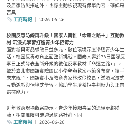
及居家防災措施外，也應主動檢視現有保單內容，確認是
否具
工商時報
｜ 2026-06-26
校園反毒防線再升級！國泰人壽推「命運之路＋」互動教
材 沉浸式學習打造青少年拒毒力
面對新興毒品樣態日益多元、數位環境深度滲透青少年生
活，校園反毒教育正面臨新挑戰。國泰人壽於26日國際反
毒日正式發表全新升級的數位反毒教材「命運之路+」，
並於臺北市國語實驗國民小學舉辦教案示範發布會，攜手
未來親子、國語實小及教育專家林玫伶校長，透過沉浸式
互動遊戲與情境式學習，協助學生培養拒毒判斷力與正向
選擇能力。
近年教育現場觀察顯示，青少年接觸毒品的途徑更趨隱
蔽，相關風險可能透過網路社群、同
工商時報
｜ 2026-06-26