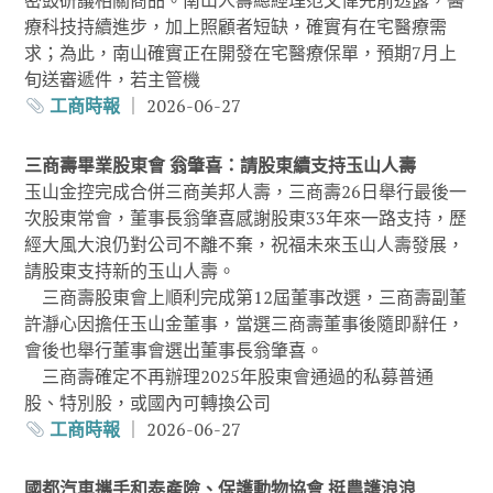
密鼓研議相關商品。南山人壽總經理范文偉先前透露，醫
療科技持續進步，加上照顧者短缺，確實有在宅醫療需
求；為此，南山確實正在開發在宅醫療保單，預期7月上
旬送審遞件，若主管機
工商時報
｜ 2026-06-27
三商壽畢業股東會 翁肇喜：請股東續支持玉山人壽
玉山金控完成合併三商美邦人壽，三商壽26日舉行最後一
次股東常會，董事長翁肇喜感謝股東33年來一路支持，歷
經大風大浪仍對公司不離不棄，祝福未來玉山人壽發展，
請股東支持新的玉山人壽。
三商壽股東會上順利完成第12屆董事改選，三商壽副董
許瀞心因擔任玉山金董事，當選三商壽董事後隨即辭任，
會後也舉行董事會選出董事長翁肇喜。
三商壽確定不再辦理2025年股東會通過的私募普通
股、特別股，或國內可轉換公司
工商時報
｜ 2026-06-27
國都汽車攜手和泰產險、保護動物協會 挺農護浪浪