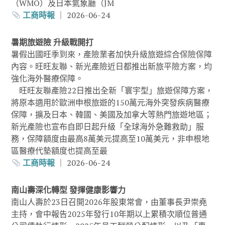
（WMO）及日本氣象廳（JM
工商時報
｜ 2026-06-24
暑期旅遊險 升級戰開打
暑假出國旺季到來，產險業者加快升級旅遊綜合保險保障
內容。旺旺友聯、新光產險近日都推出新旅平險方案，均
強化海外醫療保障。
旺旺友聯產險22日推出全新「寰宇型」旅遊保障方案，
將原本適用於歐洲申根旅遊的150萬元海外突發疾病醫療
保障，擴及日本、韓國、美國及加拿大等熱門旅遊地區；
新光產險也宣布自即日起升級「全球海外急難救助」服
務，保障額度由最高8萬美元提高至10萬美元，非申根地
區醫療代墊額度也提高至最
工商時報
｜ 2026-06-24
南山壽深化轉型 發揮健康影響力
南山人壽於23日召開2026年股東常會，由董事長尹崇堯
主持，會中報告2025年發行10年期以上累積次順位普通