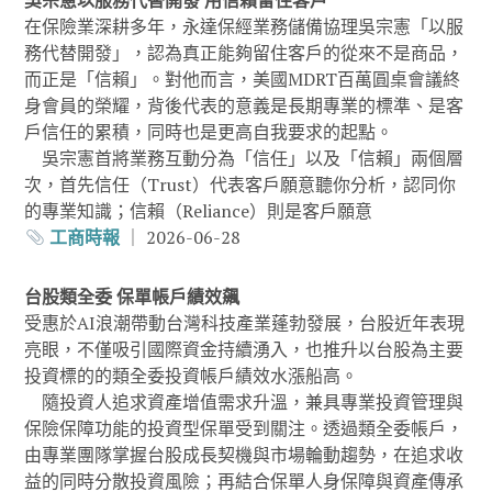
吳宗憲以服務代替開發 用信賴留住客戶
在保險業深耕多年，永達保經業務儲備協理吳宗憲「以服
務代替開發」，認為真正能夠留住客戶的從來不是商品，
而正是「信賴」。對他而言，美國MDRT百萬圓桌會議終
身會員的榮耀，背後代表的意義是長期專業的標準、是客
戶信任的累積，同時也是更高自我要求的起點。
吳宗憲首將業務互動分為「信任」以及「信賴」兩個層
次，首先信任（Trust）代表客戶願意聽你分析，認同你
的專業知識；信賴（Reliance）則是客戶願意
工商時報
｜ 2026-06-28
台股類全委 保單帳戶績效飆
受惠於AI浪潮帶動台灣科技產業蓬勃發展，台股近年表現
亮眼，不僅吸引國際資金持續湧入，也推升以台股為主要
投資標的的類全委投資帳戶績效水漲船高。
隨投資人追求資產增值需求升溫，兼具專業投資管理與
保險保障功能的投資型保單受到關注。透過類全委帳戶，
由專業團隊掌握台股成長契機與市場輪動趨勢，在追求收
益的同時分散投資風險；再結合保單人身保障與資產傳承