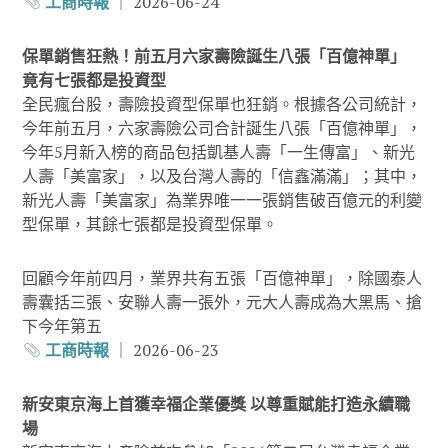
工商時報
｜ 2026-06-24
保單銷售狂熱！前五月六家壽險誕生八張「百億神單」
竟有七張都是投資型
全民瘋台股，壽險投資型保單也狂銷。根據各公司統計，
今年前五月，六家壽險公司合計誕生八張「百億神單」，
今年5月新入榜的商品包括凱基人壽「一生傳富」、新光
人壽「美富家」，以及台灣人壽的「信鑫滿滿」；其中，
新光人壽「美富家」為業界唯一一張銷售破百億元的利變
型保單，其餘七張都是投資型保單。
回顧今年前四月，業界共有五張「百億神單」，除國泰人
壽囊括三張、安聯人壽一張外，元大人壽成為大黑馬、搶
下今年第五
工商時報
｜ 2026-06-23
新安東京海上首獲幸福企業優獎 以尊重賦能打造永續職
場