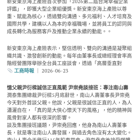
新安東京海上產險首次參加「2026第二屆台灣幸福企業
評鑑」，即獲大型企業組優獎。新安東京海上產險以尊
重、賦能為核心，透過雙向溝通、多元福利、人才培育及
國際共學，建構以人為本的幸福職場，並將員工的認同與
成長轉化為服務客戶及推動企業永續的動能。。
新安東京海上產險表示，堅信透明、雙向的溝通是凝聚組
織共識、激發創新的動能。每年由董事長或總經理會率高
階經營團隊舉辦全台員工座談會，透過「高層垂直對
工商時報
｜ 2026-06-23
憶父親尹衍樑誠信正直風範 尹崇堯談接班：專注南山壽
潤泰集團總裁尹衍樑5月底辭世，南山人壽董事長尹崇堯
今天對外首談父親。他說，父親是很誠信正直的人，為人
瀟灑自在，「真的是大俠心懷天下的風格」，他的精神與
風骨對家人都有很深的影響。
談及集團接班議題，尹崇堯回應，他身為南山人壽董事
長，就是專注南山人壽發展，與過去角色沒有太大變化。