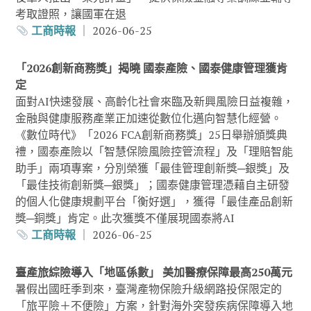
考取證照，讓國軍在退
工商時報
｜ 2026-06-25
「2026創新商務獎」揭曉 國泰產險、國泰健康管理獲肯
定
面對AI快速發展、高齡化社會來臨及新興風險日益複雜，
金融與健康服務產業正加速從數位化邁向智慧化經營。
《數位時代》「2026 FCA創新商務獎」25日舉辦頒獎典
禮，國泰產險以「智慧保險風險控管流程」及「理賠智能
助手」兩項專案，分別榮獲「最佳管理創新獎─銀獎」及
「最佳技術創新獎─銀獎」；國泰健康管理憑藉自主研發
的個人化健康規劃平台「衡好選」，獲得「最佳產品創新
獎─銅獎」肯定。此次獲獎不僅展現國泰將AI
工商時報
｜ 2026-06-25
臺產旅綜險導入「地區係數」 美加醫療保障最高250萬元
暑假出國旺季到來，臺灣產物保險升級網路投保限定的
「旅平險＋不便險」方案，針對海外突發疾病保障導入地