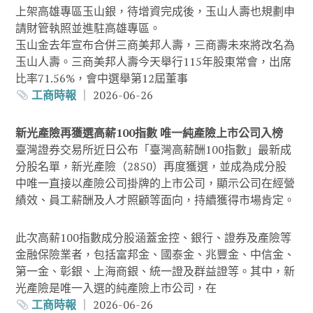
上架高雄專區玉山銀，待增資完成後，玉山人壽也規劃申
請財管執照並進駐高雄專區。
玉山金去年宣布合併三商美邦人壽，三商壽未來將改名為
玉山人壽。三商美邦人壽今天舉行115年股東常會，出席
比率71.56%，會中選舉第12屆董事
工商時報
｜ 2026-06-26
新光產險再獲選高薪100指數 唯一純產險上市公司入榜
臺灣證券交易所近日公布「臺灣高薪酬100指數」最新成
分股名單，新光產險（2850）再度獲選，並成為成分股
中唯一直接以產險公司掛牌的上市公司，顯示公司在經營
績效、員工薪酬及人才照顧等面向，持續獲得市場肯定。
此次高薪100指數成分股涵蓋金控、銀行、證券及產險等
金融保險業者，包括富邦金、國泰金、兆豐金、中信金、
第一金、彰銀、上海商銀、統一證及群益證等。其中，新
光產險是唯一入選的純產險上市公司，在
工商時報
｜ 2026-06-26