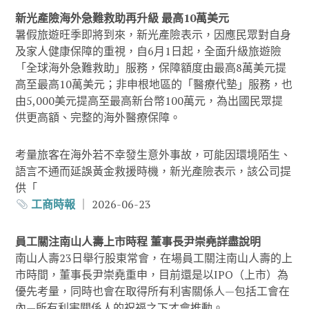
新光產險海外急難救助再升級 最高10萬美元
暑假旅遊旺季即將到來，新光產險表示，因應民眾對自身
及家人健康保障的重視，自6月1日起，全面升級旅遊險
「全球海外急難救助」服務，保障額度由最高8萬美元提
高至最高10萬美元；非申根地區的「醫療代墊」服務，也
由5,000美元提高至最高新台幣100萬元，為出國民眾提
供更高額、完整的海外醫療保障。
考量旅客在海外若不幸發生意外事故，可能因環境陌生、
語言不通而延誤黃金救援時機，新光產險表示，該公司提
供「
工商時報
｜ 2026-06-23
員工關注南山人壽上市時程 董事長尹崇堯詳盡說明
南山人壽23日舉行股東常會，在場員工關注南山人壽的上
市時間，董事長尹崇堯重申，目前還是以IPO（上市）為
優先考量，同時也會在取得所有利害關係人—包括工會在
內—所有利害關係人的祝福之下才會推動。