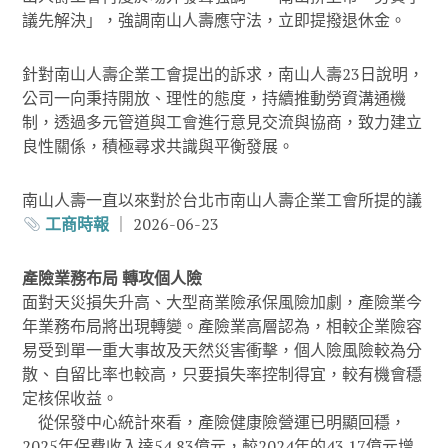
議先解決」，強調南山人壽應守法，立即提撥退休金。
針對南山人壽企業工會提出的訴求，南山人壽23日說明，
公司一向秉持開放、理性的態度，持續推動勞資溝通機
制，透過多元管道與工會進行意見交流與協商，致力建立
良性關係，積極尋求共識與平衡發展。
南山人壽一直以來對於台北市南山人壽企業工會所提的議
工商時報
｜ 2026-06-23
產險業務布局 轉攻個人險
面對天災損失升高、大型商業險承保風險加劇，產險業今
年業務布局將出現轉變。產險業高層認為，相較企業險容
易受到單一重大事故及天然災害衝擊，個人險風險較為分
散、自留比率也較高，只要損失率控制得宜，較有機會穩
定核保收益。
從保發中心統計來看，產險健康險營運已明顯回穩，
2025年保費收入達54.83億元，較2024年的43.17億元增