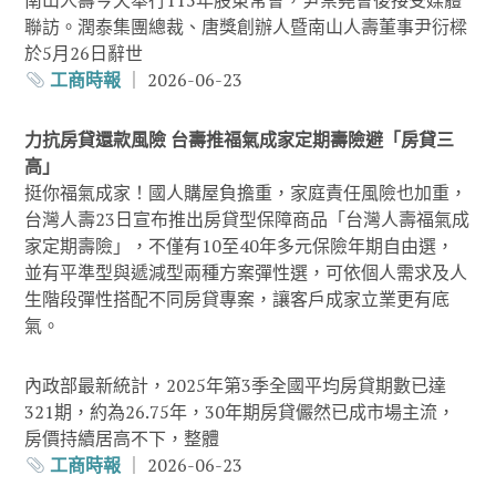
南山人壽今天舉行115年股東常會，尹崇堯會後接受媒體
聯訪。潤泰集團總裁、唐獎創辦人暨南山人壽董事尹衍樑
於5月26日辭世
工商時報
｜ 2026-06-23
力抗房貸還款風險 台壽推福氣成家定期壽險避「房貸三
高」
挺你福氣成家！國人購屋負擔重，家庭責任風險也加重，
台灣人壽23日宣布推出房貸型保障商品「台灣人壽福氣成
家定期壽險」，不僅有10至40年多元保險年期自由選，
並有平準型與遞減型兩種方案彈性選，可依個人需求及人
生階段彈性搭配不同房貸專案，讓客戶成家立業更有底
氣。
內政部最新統計，2025年第3季全國平均房貸期數已達
321期，約為26.75年，30年期房貸儼然已成市場主流，
房價持續居高不下，整體
工商時報
｜ 2026-06-23