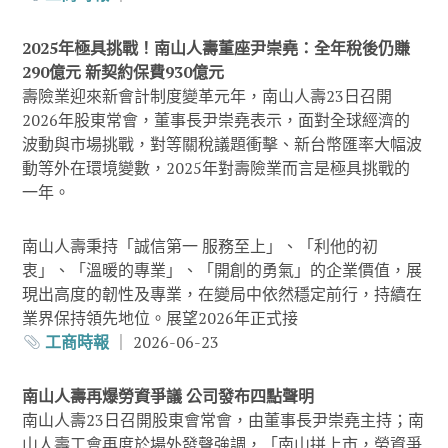
2025年極具挑戰！南山人壽董座尹崇堯：全年稅後仍賺
290億元 新契約保費930億元
壽險業迎來新會計制度變革元年，南山人壽23日召開
2026年股東常會，董事長尹崇堯表示，面對全球經濟的
波動與市場挑戰，對等關稅議題衝擊、新台幣匯率大幅波
動等外在環境變數，2025年對壽險業而言是極具挑戰的
一年。
南山人壽秉持「誠信第一 服務至上」、「利他的初
衷」、「溫暖的專業」、「開創的勇氣」的企業價值，展
現出高度的韌性及專業，在變局中依然穩定前行，持續在
業界保持領先地位。展望2026年正式接
工商時報
｜ 2026-06-23
南山人壽再爆勞資爭議 公司發布四點聲明
南山人壽23日召開股東會常會，由董事長尹崇堯主持；南
山人壽工會再度於場外發聲強調，「南山拼上市，勞資爭