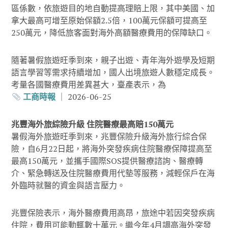
區係數，依旅遊目的地自動提高理賠上限，其中美國、加
拿大最高可增至原始保額2.5倍，100萬元保額可提高至
250萬元，降低旅客面對海外高額醫療費用的保障缺口。
隨著暑假旅遊旺季到來，親子出遊、青年海外遊學及短期
語言學習等需求持續增加，國人出境旅遊人數穩定成長。
考量各國醫療費用差異甚大，臺產表示，為
工商時報
｜ 2026-06-25
兆豐海外旅綜險升級 住院醫療最高賠150萬元
暑假海外旅遊旺季到來，兆豐保險升級海外旅行綜合保
險，自6月22日起，將海外突發疾病住院醫療保障提高至
最高150萬元，並攜手國際SOS提供醫療諮詢、醫療轉
介、緊急轉送及住院醫療費用代墊等服務，減輕保戶在海
外臨時就醫的資金與語言壓力。
兆豐保險表示，海外醫療費用高昂，旅途中若因突發疾病
住院，費用可能動輒數十萬元。繼今年4月調高海外突發