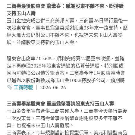
三商壽最後股東會 翁肇喜：感謝股東不離不棄、盼持續
支持玉山人壽
玉山金控完成合併三商美邦人壽，三商壽26日舉行最後一
次股東常會，董事長翁肇喜感謝股東33年來一路支持，歷
經大風大浪仍對公司不離不棄，也祝福未來玉山人壽發
展，並請股東支持新的玉山人壽。
股東會出席率71.56%，順利完成第12屆董事改選，並確
定不再辦理2025年股東會通過的私募普通股、特別股或
國內可轉換公司債等籌資案。三商壽今年1月股東臨時會
已通過以股份轉換成為玉山金100%持股子公司，預期將
工商時報
｜ 2026-06-26
三商壽畢業股東會 董座翁肇喜請股東支持玉山人壽
玉山金去年宣布合併三商美邦人壽，三商壽今天舉行最後
一次股東會，三商壽董事長翁肇喜謝謝股東多年不離不
棄，也祝福未來玉山人壽發展。
三商壽表示，今年規劃設計投資型保單、美元利變型商品