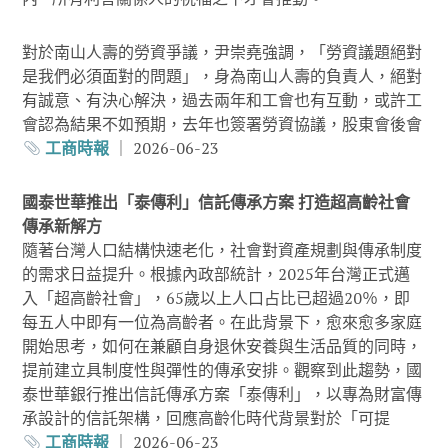
對於南山人壽的勞資爭議，尹崇堯強調，「勞資議題絕對
是我們必須面對的問題」，身為南山人壽的負責人，絕對
有誠意、有決心解決，過去兩年和工會也有互動，或許工
會認為結果不如預期，去年也簽署勞資協議，股東會後會
工商時報
｜ 2026-06-23
國泰世華推出「泰傳利」信託傳承方案 打造超高齡社會
傳承新解方
隨著台灣人口結構快速老化，社會對資產規劃與傳承制度
的需求日益提升。根據內政部統計，2025年台灣正式邁
入「超高齡社會」，65歲以上人口占比已超過20％，即
每五人中即有一位為高齡者。在此背景下，愈來愈多家庭
開始思考，如何在兼顧自身退休安養與生活品質的同時，
提前建立具制度性與彈性的傳承安排。觀察到此趨勢，國
泰世華銀行推出信託傳承方案「泰傳利」，以專為財富傳
承設計的信託架構，回應高齡化時代背景對於「可提
工商時報
｜ 2026-06-23