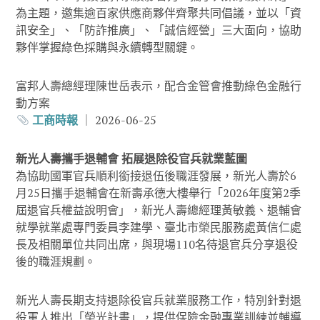
為主題，邀集逾百家供應商夥伴齊聚共同倡議，並以「資
訊安全」、「防詐推廣」、「誠信經營」三大面向，協助
夥伴掌握綠色採購與永續轉型關鍵。
富邦人壽總經理陳世岳表示，配合金管會推動綠色金融行
動方案
工商時報
｜ 2026-06-25
新光人壽攜手退輔會 拓展退除役官兵就業藍圖
為協助國軍官兵順利銜接退伍後職涯發展，新光人壽於6
月25日攜手退輔會在新壽承德大樓舉行「2026年度第2季
屆退官兵權益說明會」，新光人壽總經理黃敏義、退輔會
就學就業處專門委員李建學、臺北市榮民服務處黃信仁處
長及相關單位共同出席，與現場110名待退官兵分享退役
後的職涯規劃。
新光人壽長期支持退除役官兵就業服務工作，特別針對退
役軍人推出「榮光計畫」，提供保險金融專業訓練並輔導