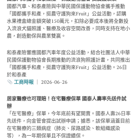
國都汽車、和泰產險與中華民國保護動物協會攜手推動
「國都攜手和產，挺農守護狗來Fruit」公益活動，認購
水果禮盒總金額突破150萬元，扣除必要成本後將全數投
入流浪犬貓照護、醫療及收容空間改善，同時支持在地小
農，創造動保與農業雙贏。
和泰產險響應國都汽車年度公益活動，結合社團法人中華
民國保護動物協會長期推動的流浪狗照護計畫，共同推出
「國都攜手和產，挺農守護狗來Fruit」公益活動。26日
於和泰產
工商時報
｜ 2026-06-26
居家醫療也可理賠！在宅醫療保單 國泰人壽率先送件試
辦
「在宅醫療」保單，今年底前有望開賣。國泰人壽26日率
先送件，向金管會提出試辦申請；據悉，該保單涵蓋目前
在宅醫療的三類病症（肺炎、尿路感染、軟組織感染
等），為一年期保單且不保證續保。