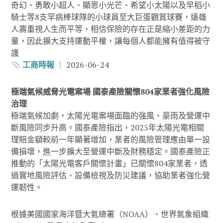
奇幻、勇敢小超人、顯恩小光芒、希望小太陽以及早稻小
騎士等8支罕病棒球隊的小球員至大巨蛋觀賞球賽，遠雄
人壽重視人生而平等，相信保險的存在正是縮小差距的力
量，因此擴大支持運動平權，讓每個人都能擁有值得被守
護
工商時報
｜ 2026-06-24
極端氣候威脅光電案場 國泰產險關懷804家業者強化風險
治理
極端氣候加劇，太陽光電案場面臨的強風、豪雨及營運中
斷風險同步升高。國泰產險指出，2025年太陽光電相關
理賠金額較前一年顯著增加，業者的風險管理應由單一設
備損壞，進一步擴大至營運中斷及財務穩定。國泰產險正
推動的「太陽光電客戶關懷計畫」已關懷804家業者，透
過實地風險評估、設備檢視及防災建議，協助業者強化營
運韌性。
根據美國國家海洋暨大氣總署（NOAA）、世界氣象組織