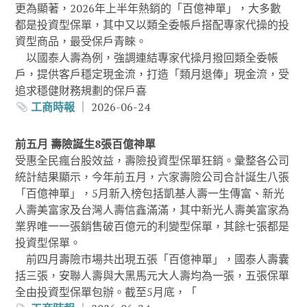
更為顯著，2026年上半年熱銷的「百億神單」，大多數
都是投資型保單，其中又以類全委帳戶搭配專家代操的投
資型商品，最受保戶青睞。
以國泰人壽為例，強調連結專家代操月撥回類全委帳
戶，提供客戶穩定現金流，打造「類月退俸」現金流，受
追求穩健財務規劃的保戶喜
工商時報
｜ 2026-06-24
前五月 壽險誕生8張百億神單
受惠全民瘋台股效益，壽險投資型保單狂銷。彙整各公司
統計結果顯示，今年前五月，六家壽險公司合計誕生八張
「百億神單」，5月新入榜包括凱基人壽一生傳富、新光
人壽美富家及台灣人壽信鑫滿滿，其中新光人壽美富家為
業界唯一一張銷售破百億元的利變型保單，其餘七張都是
投資型保單。
前四月壽險市場共出現五張「百億神單」，國泰人壽囊
括三張，安聯人壽與大黑馬元大人壽均為一張，五張保單
全由投資型保單包辦。截至5月底，「