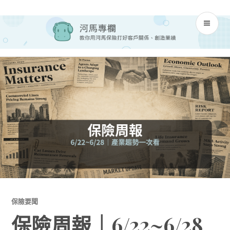
Skip
河馬專欄
to
PR
content
M
保險要聞
保險周報｜6/22~6/28