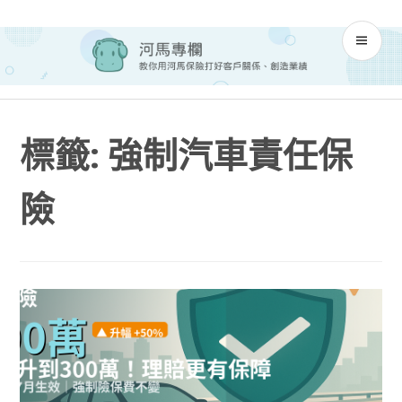
Skip
河馬專欄
to
PR
content
M
標籤:
強制汽車責任保
險